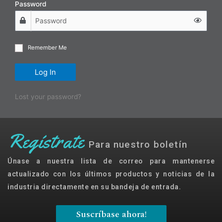
Password
Nombre
*
Email
*
Remember Me
Nombre de empresa
Log In
País (Por favor seleccione)
Lost your password?
Consent
*
Acepto los términos y
Regístrate
condiciones para que Emaux
Para nuestro boletín
Water Technology use mis datos
enviados.
Únase a nuestra lista de correo para mantenerse
actualizado con los últimos productos y noticias de la
Subscribe
industria directamente en su bandeja de entrada.
Suscríbase ahora!