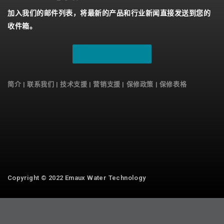
国家
加入我们的邮件列表，将最新的产品和行业新闻直接发送到您的
收件箱。
隐私保护
*
我同意 Emaux Water
立刻注册!
Technology 使用我提交的数据的
条款和条件。
简介
|
联系我们
|
技术支援
|
营销支援
|
保修政策 |
保修表格
Subscribe
Copyright © 2022 Emaux Water Technology
We use cookies on our website to give you the most
relevant experience by remembering your preferences
and repeat visits. By clicking “Accept All”, you consent to
the use of ALL the cookies. However, you may visit
"Cookie Settings" to provide a controlled consent.
Cookie Settings
Accept All