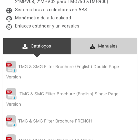
Water Technology use mis datos
2”MPV08, 2”MPV02 para TMG750 &TMG900)
enviados.
Sistema brazos colectores en ABS
Subscribe
Manómetro de alta calidad
Enlaces estándar y universales
Catálogos
Manuales
TMG & SMG Filter Brochure (English) Double Page
Version
TMG & SMG Filter Brochure (English) Single Page
Version
TMG & SMG Filter Brochure FRENCH