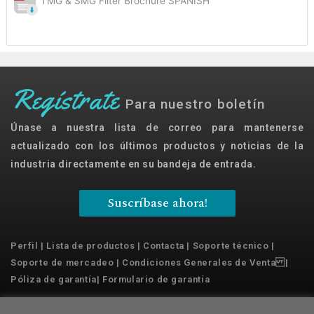
TMG & SMG Filter Brochure SPANISH
Regístrate
Para nuestro boletín
Únase a nuestra lista de correo para mantenerse
actualizado con los últimos productos y noticias de la
industria directamente en su bandeja de entrada.
Suscríbase ahora!
Perfil
|
Lista de productos
|
Contacta
|
Soporte técnico
|
Soporte de mercadeo
|
Condiciones Generales de Venta
|
Póliza de garantía
|
Formulario de garantía