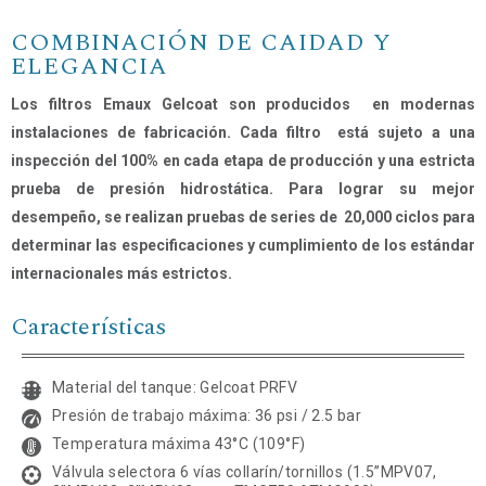
COMBINACIÓN DE CAIDAD Y
ELEGANCIA
Los filtros Emaux Gelcoat son producidos en modernas
instalaciones de fabricación. Cada filtro está sujeto a una
inspección del 100% en cada etapa de producción y una estricta
Nombre
*
prueba de presión hidrostática. Para lograr su mejor
desempeño, se realizan pruebas de series de 20,000 ciclos para
Email
*
determinar las especificaciones y cumplimiento de los estándar
internacionales más estrictos.
Nombre de empresa
Características
País (Por favor seleccione)
Material del tanque: Gelcoat PRFV
Presión de trabajo máxima: 36 psi / 2.5 bar
Consent
*
Temperatura máxima 43°C (109°F)
Acepto los términos y
condiciones para que Emaux
Válvula selectora 6 vías collarín/tornillos (1.5”MPV07,