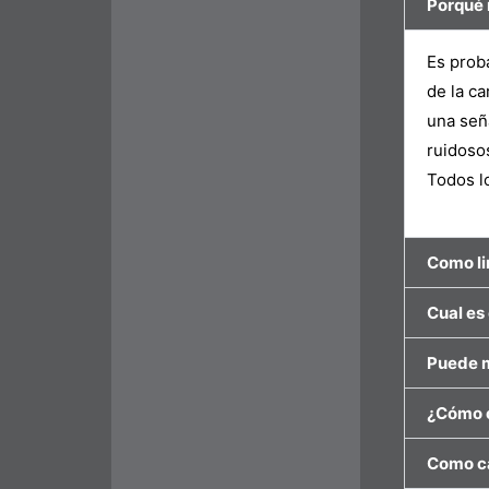
Porqué 
Es proba
de la c
una señ
ruidoso
Todos l
Como li
Cual es 
Puede m
¿Cómo c
Como ca