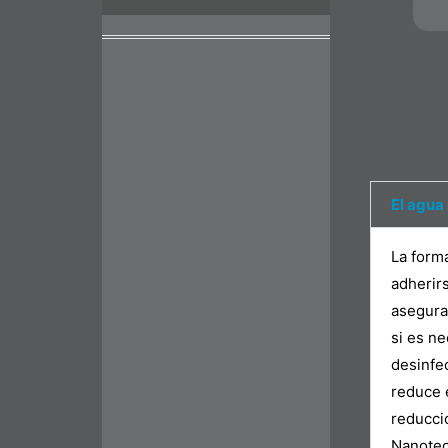
El agua 
La form
adherirs
asegurar
si es n
desinfe
reduce 
reducci
Nanotec