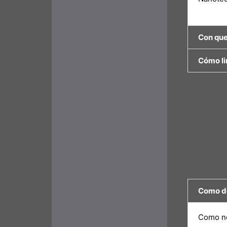
Con que 
Cómo lim
Como de
Como nor