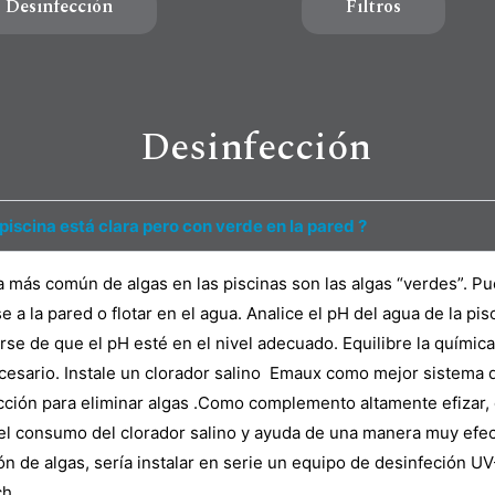
Desinfección
Filtros
Desinfección
piscina está clara pero con verde en la pared ?
a más común de algas en las piscinas son las algas “verdes”. P
e a la pared o flotar en el agua. Analice el pH del agua de la pis
se de que el pH esté en el nivel adecuado. Equilibre la química
ecesario. Instale un clorador salino Emaux como mejor sistema 
cción para eliminar algas .Como complemento altamente efizar,
el consumo del clorador salino y ayuda de una manera muy efect
ón de algas, sería instalar en serie un equipo de desinfeción U
h.