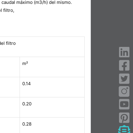
 el caudal máximo (m3/h) del mismo.
 filtro,
el filtro
m²
0.14
0.20
0.28