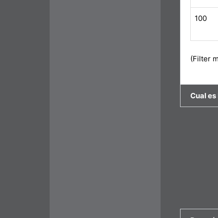
100
(Filter 
Cual es