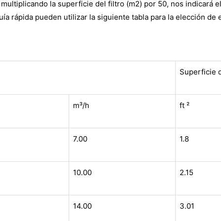
multiplicando la superficie del filtro (m2) por 50, nos indicará
a rápida pueden utilizar la siguiente tabla para la elección de el
Superficie d
Nombre
*
m³/h
ft ²
Email
*
7.00
1.8
Nombre de empresa
10.00
2.15
País (Por favor seleccione)
14.00
3.01
Consent
*
Acepto los términos y condiciones para que Emaux