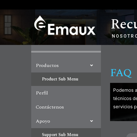
Recu
NOSOTRO
Productos
FAQ
Product Sub Menu
Podemos ay
Perfil
técnicos d
Contáctenos
servicios p
Apoyo
Support Sub Menu