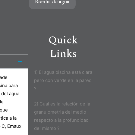
Bomba de agua
Quick
Links
1) El agua piscina está clara
uede
pero con verde en la pared
cina para
?
 del agua
de
2) Cual es la relación de la
 que
granulometria del medio
ica a la
respecto a la profundidad
V-C, Emaux
del mismo ?