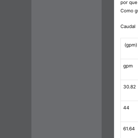
por que 
Como guí
Caudal
(gpm)
gpm
30.82
44
61.64