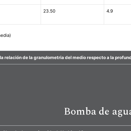
Water Technology use mis datos enviados.
23.50
4.9
Subscribe
media)
 la relación de la granulometria del medio respecto a la profu
Bomba de agu