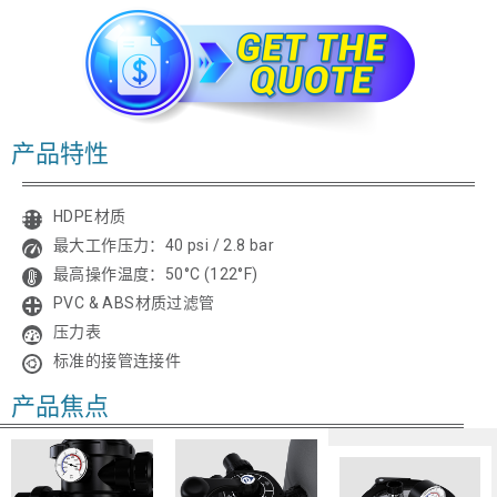
姓名
*
电邮
*
产品特性
公司名
HDPE材质
国家
最大工作压力：40 psi / 2.8 bar
最高操作温度：50°C (122°F)
隐私保护
*
PVC & ABS材质过滤管
我同意 Emaux Water
压力表
Technology 使用我提交的数据的
条款和条件。
标准的接管连接件
Subscribe
产品焦点