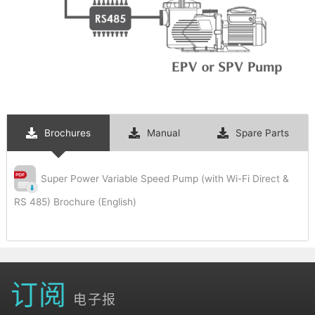
Brochures
Manual
Spare Parts
Super Power Variable Speed Pump (with Wi-Fi Direct &
RS 485) Brochure (English)
订阅
电子报