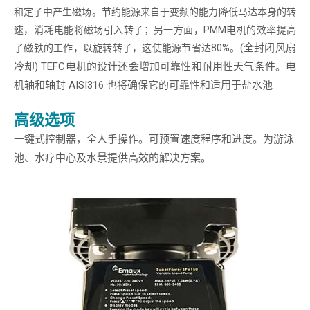
和定子中产生磁场。节约能源来自于变频的能力降低马达本身的转
隐私保护
*
速，消耗电能将磁场引入转子；另一方面，PMM电机的效率提高
我同意 Emaux Water
(全封闭风扇
了磁铁的工作，以旋转转子，这使能源节省达80%。
Technology 使用我提交的数据的
冷却) TEFC电机的设计还会增加可靠性和耐用性天气条件。电
条款和条件。
机轴和轴封 AISI316 也将确保它的可靠性和适用于盐水池
Subscribe
高级选项
一键式控制器，全人手操作。可预置速度程序和进度。为游泳
池、水疗中心及水景提供高效的解决方案。