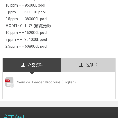
10 ppm —– 95000L pool
5 ppm —— 190000L pool
2.5ppm —– 380000L pool
MODEL: CLL-75 (硬管接法)
10 ppm —– 152000L pool
5 ppm ——- 304000L pool
2.5ppm —– 608000L pool
产品资料
说明书
Chemical Feeder Brochure (English)