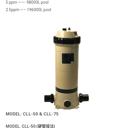
5 ppm ——- 98000L pool
2.5ppm —– 196000L pool
MODEL: CLL-50 & CLL-75
MODEL: CLL-50 (硬管接法)