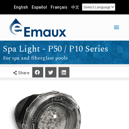
English
Español
Français
中文
Spa Light - P50 / P10 Series
For spa and fiberglass pools
Share