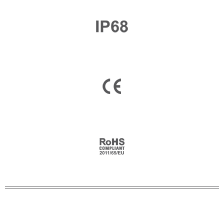
Nombre
*
Email
*
Nombre de empresa
País (Por favor seleccione)
Consent
*
Acepto los términos y
condiciones para que Emaux
Water Technology use mis datos
enviados.
Subscribe